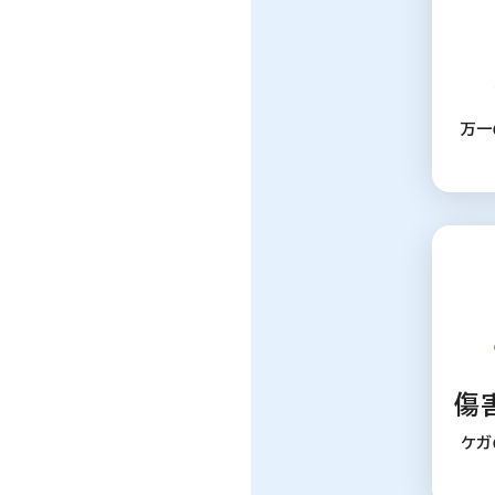
万一
傷
ケガ