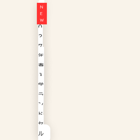
２
０
２
７
年
春
入
学
ラ
ン
ド
セ
ル