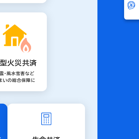
型火災共済
震・風水雪害など
まいの総合保障に