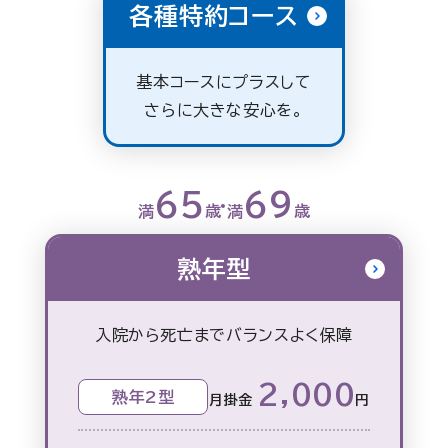
各種特約コース
基本コースにプラスして
さらに大きな安心を。
65
69
満
歳
満
歳
熟年型
入院から死亡までバランスよく保障
2,000
熟年2型
月掛金
円