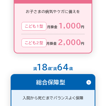
お子さまの病気やケガに備えを
1,000
こども1型
月掛金
円
2,000
こども2型
月掛金
円
18
64
満
歳
満
歳
総合保障型
入院から死亡までバランスよく保障