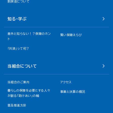
割戻金について​
知る・学ぶ
意外と知らない！？保障のホン
賢い保障えらび
ト
「共済」って何？
当組合について
当組合のご案内
アクセス
暮らしの保障を必要とする人々
事業と決算の概況
が創る「助けあい」の輪
普及推進方針