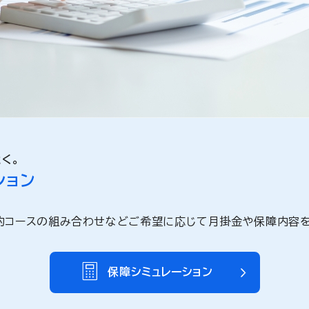
く。
ション
約コースの組み合わせなどご希望に応じて月掛金や保障内容を
保障シミュレーション