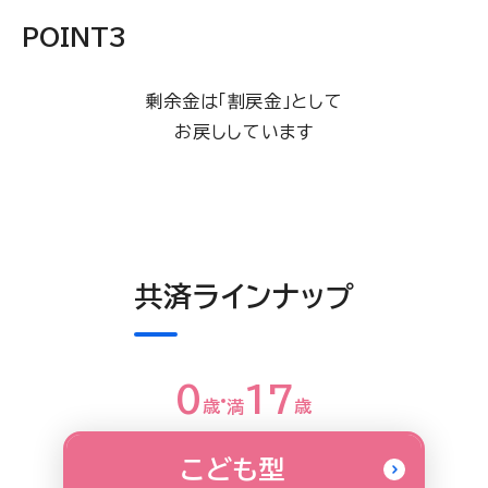
POINT
3
剰余金は「割戻金」として
お戻ししています
共済ラインナップ
0
17
歳
満
歳
こども型