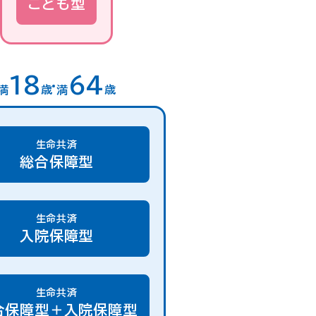
こども型
18
64
満
歳
満
歳
生命共済
総合保障型
生命共済
入院保障型
生命共済
合保障型＋入院保障型