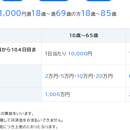
1,000
18
69
18
85
円
満
歳〜満
歳の方
歳〜
歳
18歳〜65歳
目から184日目ま
１日当たり
10,000
円
2
万円
・
5
万円
・
10
万円
・
20
万円
1,000
万円
慮の事故をいいます。
複して共済金をお支払いできません。
院につき上表のとおりとなります。