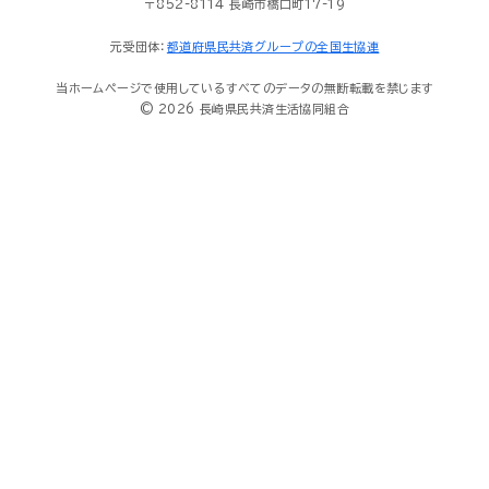
〒852-8114 長崎市橋口町17-19
元受団体：
都道府県民共済グループの全国生協連
当ホームページで使用しているすべてのデータの無断転載を禁じます
© 2026 長崎県民共済生活協同組合