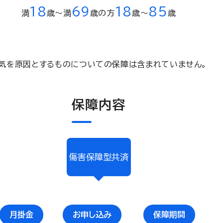
18
69
18
85
満
歳〜満
歳の方
歳〜
歳
気を原因とするものについての保障は含まれていません。
保障内容
傷害保障型共済
月掛金
お申し込み
保障期間