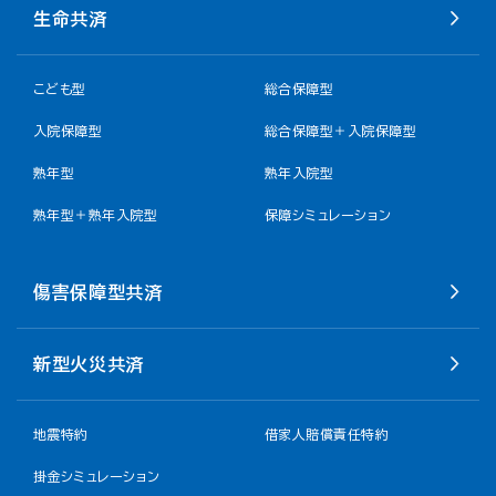
生命共済
こども型
総合保障型
入院保障型
総合保障型＋入院保障型
熟年型
熟年入院型
熟年型＋熟年入院型
保障シミュレーション
傷害保障型共済
新型火災共済
地震特約
借家人賠償責任特約
掛金シミュレーション