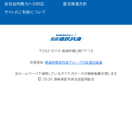
反社会的勢力への対応
普及推進方針
サイトのご利用について
〒852-8114 長崎市橋口町17-19
元受団体：
都道府県民共済グループの全国生協連
当ホームページで使用しているすべてのデータの無断転載を禁じます
© 2026 長崎県民共済生活協同組合