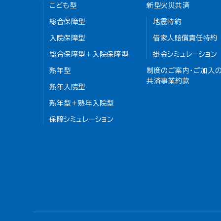
こども型
新型火災共済
総合保障型
地震特約
入院保障型
借家人賠償責任特約
総合保障型＋入院保障型
掛金シミュレーション
熟年型
制度のご案内・ご加入の
共済事業約款
熟年入院型
熟年型＋熟年入院型
保障シミュレーション