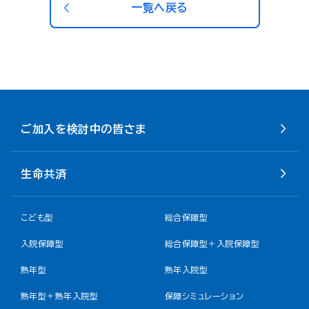
一覧へ戻る
ご加入を検討中の皆さま
生命共済
こども型
総合保障型
入院保障型
総合保障型＋入院保障型
熟年型
熟年入院型
熟年型＋熟年入院型
保障シミュレーション