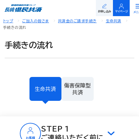
閉
お申し込み
マイページ
メニ
トップ
ご加入の皆さま
共済金のご請求手続き
生命共済
手続きの流れ
手続きの流れ
傷害保障型
生命共済
共済
STEP 1
ご連絡いただく前に