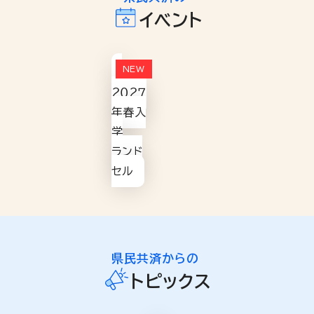
イベント
２０２７
年春入
学
ランド
セル
県民共済からの
トピックス