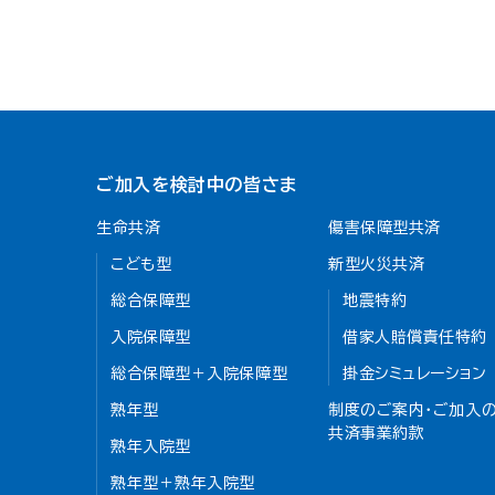
ご加入を検討中の皆さま
生命共済
傷害保障型共済
こども型
新型火災共済
総合保障型
地震特約
入院保障型
借家人賠償責任特約
総合保障型＋入院保障型
掛金シミュレーション
熟年型
制度のご案内・ご加入の
共済事業約款
熟年入院型
熟年型＋熟年入院型